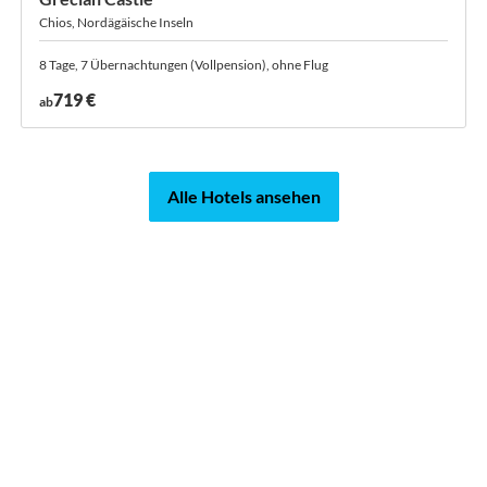
Chios, Nordägäische Inseln
8 Tage, 7 Übernachtungen (Vollpension), ohne Flug
719 €
ab
Alle Hotels ansehen