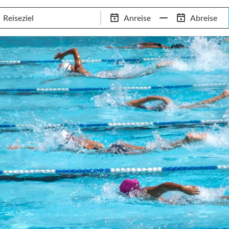
Schwimm-Trainingslager
Empfehlungen
Services
Anreise
Abreise
 Standorte
97,8% Weiterempfehlungsrate
20+ Jahre Trainingsla